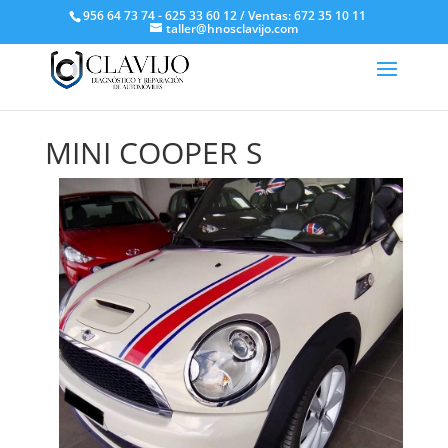
956 64 73 74 - 625 33 60 12 / Ventas: 672 35 10 11
taller@hnosclavijo.com
MINI COOPER S