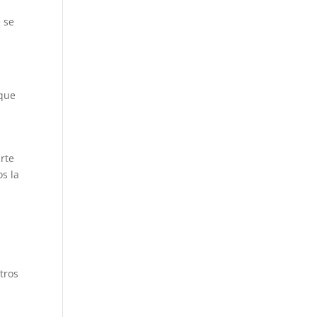
 se
 que
arte
os la
tros