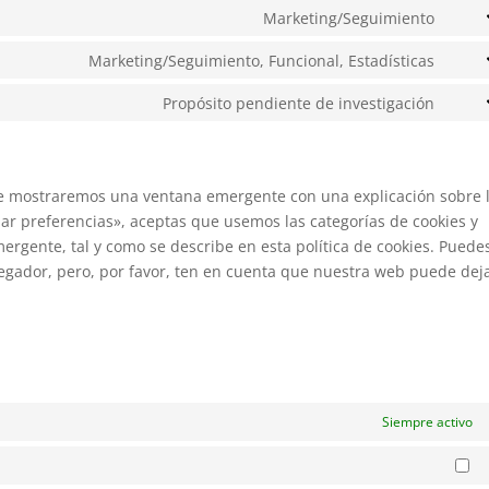
to
Marketing/Seguimiento
googl
Cons
servi
fonts
to
Marketing/Seguimiento, Funcional, Estadísticas
googl
Cons
servi
reca
to
Propósito pendiente de investigación
googl
Cons
servi
map
to
yout
servi
vario
te mostraremos una ventana emergente con una explicación sobre 
ar preferencias», aceptas que usemos las categorías de cookies y
ergente, tal y como se describe en esta política de cookies. Puede
avegador, pero, por favor, ten en cuenta que nuestra web puede dej
Siempre activo
Ma