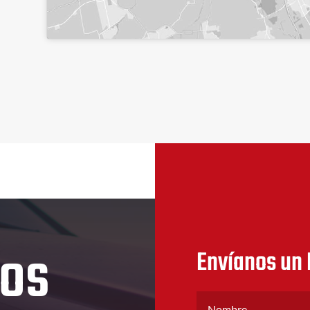
nos
Envíanos un