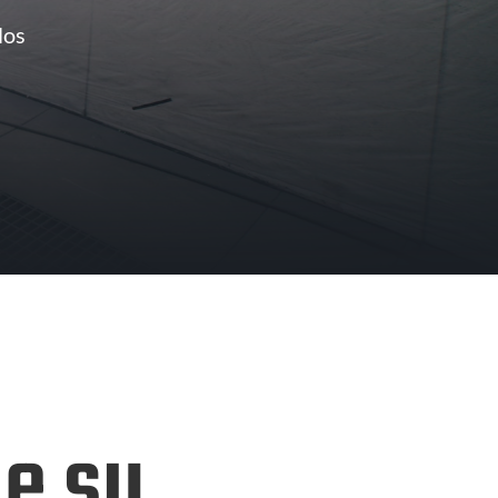
los
de su