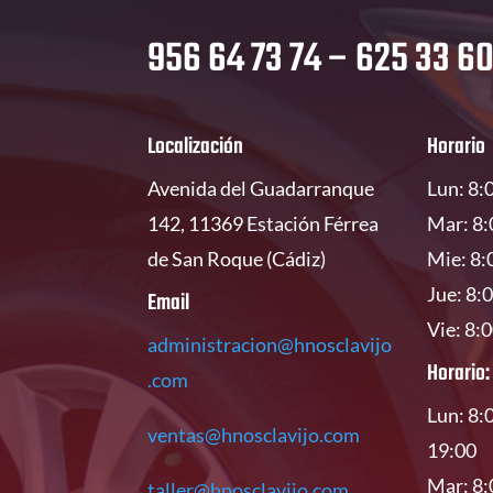
956 64 73 74 – 625 33 60
Localización
Horario
Avenida del Guadarranque
Lun: 8:
142, 11369 Estación Férrea
Mar: 8:
de San Roque (Cádiz)
Mie: 8:
Jue: 8:
Email
Vie: 8:
administracion@hnosclavijo
Horario:
.com
Lun: 8:
ventas@hnosclavijo.com
19:00
Mar: 8:
taller@hnosclavijo.com