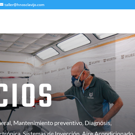
taller@hnosclavijo.com
CIOS
eral, Mantenimiento preventivo, Diagnósis,
ectrónica, Sistemas de Inyección, Aire Acondicionado,