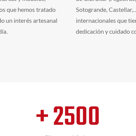
 los que hemos tratado
Sotogrande, Castellar,…
do un interés artesanal
internacionales que ti
ía.
dedicación y cuidado c
+ 2500